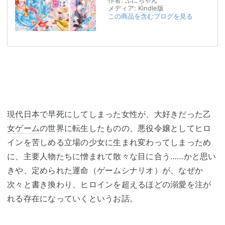
作者:
ぷにちゃん
メディア:
Kindle
版
この商品を含むブログを見る
現代日本
で早死にしてしまった女性が、大好きだった
乙
女ゲーム
の世界に転生したものの、悪役令嬢としてヒロ
インを苦しめる立場の少女に生まれ変わってしまっため
に、主要人物たちに憎まれて散々な目に合う……かと思い
きや、定められた運命（ゲームシナリオ）が、なぜか
次々と書き換わり、ヒロインを超えるほどの溺愛を注が
れる存在になっていくというお話。