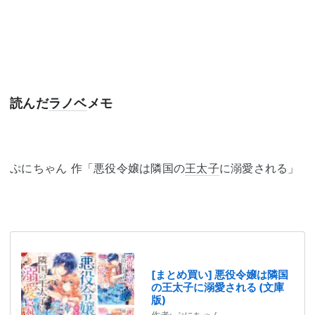
読んだ
ラノベ
メモ
ぷにちゃん 作「悪役令嬢は隣国の
王太子
に溺愛される」
[まとめ買い] 悪役令嬢は隣国
の王太子に溺愛される (文庫
版)